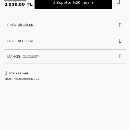
3.399,00 TL
Sepette %20 İndirim
2.039,00 TL
ÜRÜN BILGILERI
İADE BILGILERI
MANKEN ÖLÇÜLERI
STOKTA VAR
Model:
126K0200212763