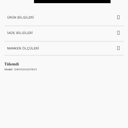
ÜRÜN BILGILERI
İADE BILGILERI
MANKEN ÖLÇÜLERI
Tükendi
Model:
126Y0200211501