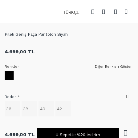
TÜRKÇE
Pileli Geniş Paça Pantolon Siyah
4.699,00 TL
Renkler
Diğer Renkleri Göster
Beden
36
38
40
42
4.699,00 TL
Sepette %20 İndirim