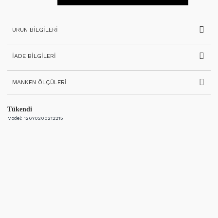
ÜRÜN BILGILERI
İADE BILGILERI
MANKEN ÖLÇÜLERI
Tükendi
Model:
126Y0200212215