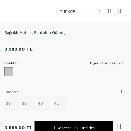
TÜRKÇE
Bağcıklı Metalik Pantolon Gümüş
3.989,00 TL
Renkler
Diğer Renkleri Göster
Beden
36
38
40
42
3.989,00 TL
Sepette %20 İndirim