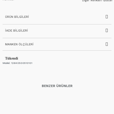
Diğer Renkleri Göster
ÜRÜN BILGILERI
İADE BILGILERI
MANKEN ÖLÇÜLERI
Tükendi
Model:
126K0500510101
BENZER ÜRÜNLER