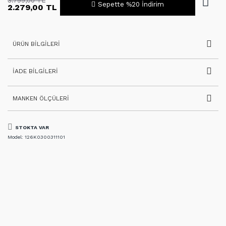
3.799,00 TL
Sepette %20 İndirim
2.279,00 TL
ÜRÜN BILGILERI
İADE BILGILERI
MANKEN ÖLÇÜLERI
STOKTA VAR
Model:
126K0300311101