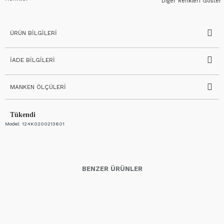
Diğer Renkleri Göster
ÜRÜN BILGILERI
İADE BILGILERI
MANKEN ÖLÇÜLERI
Tükendi
Model:
124K0200213601
BENZER ÜRÜNLER