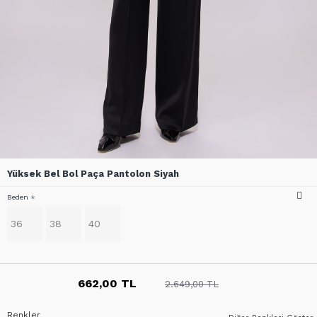
Yüksek Bel Bol Paça Pantolon Siyah
Beden
36
38
40
662,00 TL
2.649,00 TL
Renkler