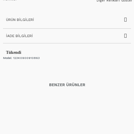
Diğer Renkleri Göster
ÜRÜN BILGILERI
İADE BILGILERI
Tükendi
Model:
123K0900910863
BENZER ÜRÜNLER