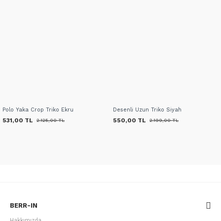
Polo Yaka Crop Triko Ekru
Desenli Uzun Triko Siyah
531,00 TL
550,00 TL
2.125,00 TL
2.199,00 TL
BERR-IN
Hakkımızda