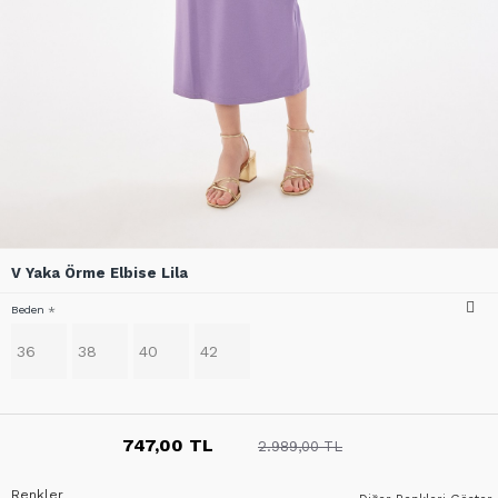
V Yaka Örme Elbise Lila
Beden
36
38
40
42
747,00 TL
2.989,00 TL
Renkler