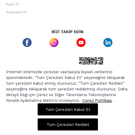
Kayıt Ol
Siparişlerim
BIZI TAKIP EDIN
ETBIS GÜVEN DAMGASI
İnternet sitemizde çerezler vasıtasıyla kişisel verileriniz
işlenmektedir. "Tüm Çerezleri Kabul Et" seçeneğine tıklayarak
tüm çerezleri kabul etmiş olursunuz. ‘’Tüm Çerezleri Reddet’’
seçeneğine tıklayarak tüm çerezleri reddetmiş olursunuz. Daha
detaylı bilgi için Çerez ve Diğer Tanımlama Teknolojilerine
Yönelik Aydınlatma Metni'ni inceleyiniz. :
Çerez Politikası
747,00 TL
2.989,00 TL
Tüm Çerezleri Kabul Et
Copyright © 2026, Berr-In.com, Tüm Hakları Saklıdır.
Sepette %20 İndirim
Tüm Çerezleri Reddet