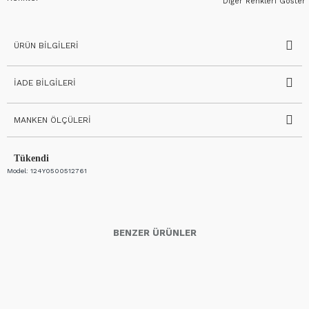
Diğer Renkleri Göster
ÜRÜN BILGILERI
İADE BILGILERI
MANKEN ÖLÇÜLERI
Tükendi
Model:
124Y0500512761
BENZER ÜRÜNLER