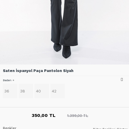
Saten İspanyol Paça Pantolon Siyah
Beden
36
38
40
42
350,00 TL
1.399,00 TL
Renkler