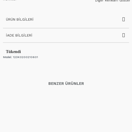
Diğer Renkleri Göster
ÜRÜN BILGILERI
İADE BILGILERI
Tükendi
Model:
123K0200210601
BENZER ÜRÜNLER