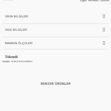
Diğer Renkleri Göster
ÜRÜN BILGILERI
İADE BILGILERI
MANKEN ÖLÇÜLERI
Tükendi
Model:
124K0400415801
BENZER ÜRÜNLER