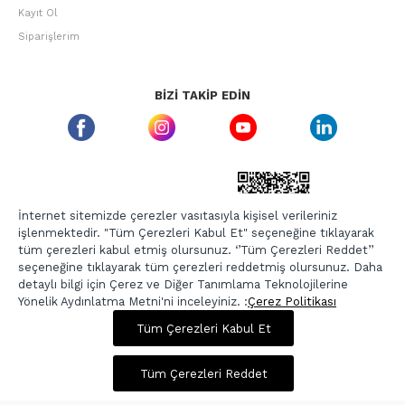
Kayıt Ol
Siparişlerim
BIZI TAKIP EDIN
ETBIS GÜVEN DAMGASI
İnternet sitemizde çerezler vasıtasıyla kişisel verileriniz
işlenmektedir. "Tüm Çerezleri Kabul Et" seçeneğine tıklayarak
tüm çerezleri kabul etmiş olursunuz. ‘’Tüm Çerezleri Reddet’’
seçeneğine tıklayarak tüm çerezleri reddetmiş olursunuz. Daha
detaylı bilgi için Çerez ve Diğer Tanımlama Teknolojilerine
Yönelik Aydınlatma Metni'ni inceleyiniz. :
Çerez Politikası
624,00 TL
2.495,00 TL
Tüm Çerezleri Kabul Et
Copyright © 2026, Berr-In.com, Tüm Hakları Saklıdır.
Sepette %20 İndirim
Tüm Çerezleri Reddet