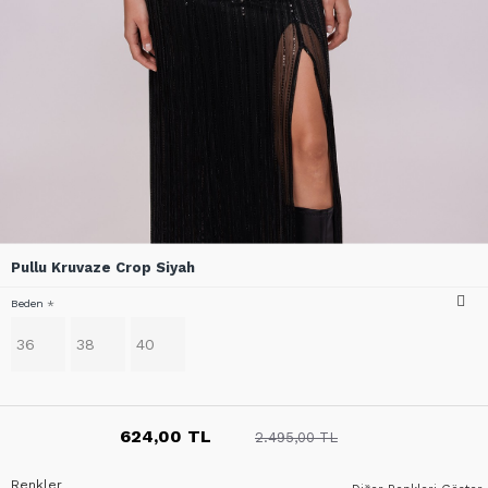
Pullu Kruvaze Crop Siyah
Beden
36
38
40
624,00 TL
2.495,00 TL
Renkler