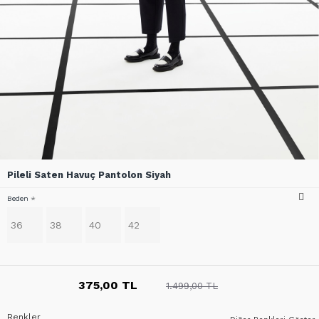
Pileli Saten Havuç Pantolon Siyah
Beden
36
38
40
42
375,00 TL
1.499,00 TL
Renkler