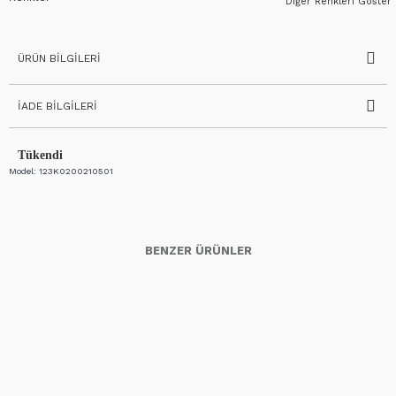
Diğer Renkleri Göster
ÜRÜN BILGILERI
İADE BILGILERI
Tükendi
Model:
123K0200210501
BENZER ÜRÜNLER