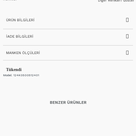
Diğer Renkleri Göster
ÜRÜN BILGILERI
İADE BILGILERI
MANKEN ÖLÇÜLERI
Tükendi
Model:
124K0500512401
BENZER ÜRÜNLER