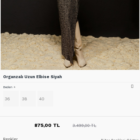
Organzalı Uzun Elbise Siyah
Beden
36
38
40
875,00 TL
3.499,00 TL
Renkler