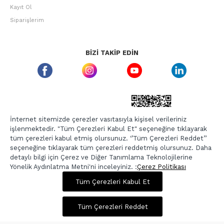
Kayıt Ol
Siparişlerim
BIZI TAKIP EDIN
ETBIS GÜVEN DAMGASI
İnternet sitemizde çerezler vasıtasıyla kişisel verileriniz
işlenmektedir. "Tüm Çerezleri Kabul Et" seçeneğine tıklayarak
tüm çerezleri kabul etmiş olursunuz. ‘’Tüm Çerezleri Reddet’’
seçeneğine tıklayarak tüm çerezleri reddetmiş olursunuz. Daha
detaylı bilgi için Çerez ve Diğer Tanımlama Teknolojilerine
Yönelik Aydınlatma Metni'ni inceleyiniz. :
Çerez Politikası
875,00 TL
3.499,00 TL
Tüm Çerezleri Kabul Et
Copyright © 2026, Berr-In.com, Tüm Hakları Saklıdır.
Sepette %20 İndirim
Tüm Çerezleri Reddet