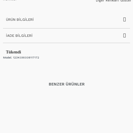
Diğer Renkleri Göster
ÜRÜN BILGILERI
İADE BILGILERI
Tükendi
Model:
123K08008117172
BENZER ÜRÜNLER