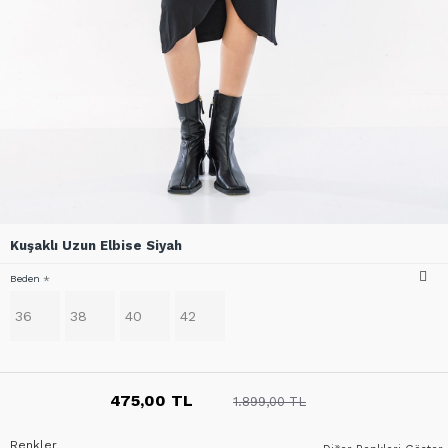
Kuşaklı Uzun Elbise Siyah
Beden
36
38
40
42
475,00 TL
1.899,00 TL
Renkler