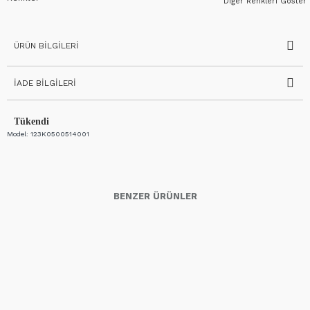
Diğer Renkleri Göster
ÜRÜN BILGILERI
İADE BILGILERI
Tükendi
Model:
123K0500514001
BENZER ÜRÜNLER