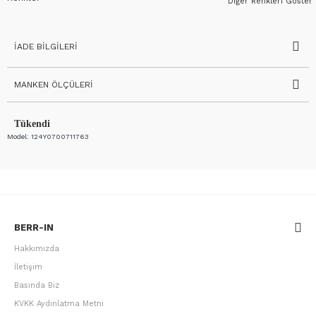
Diğer Renkleri Göster
İADE BILGILERI
MANKEN ÖLÇÜLERI
Tükendi
Model:
124Y0700711763
BERR-IN
Hakkımızda
İletişim
Basında Biz
KVKK Aydınlatma Metni