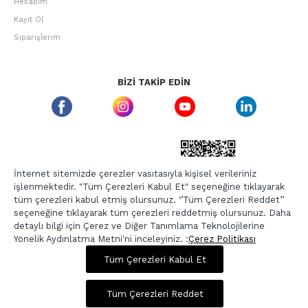
Hesabım
Kayıt Ol
Siparişlerim
BIZI TAKIP EDIN
ETBIS GÜVEN DAMGASI
İnternet sitemizde çerezler vasıtasıyla kişisel verileriniz
işlenmektedir. "Tüm Çerezleri Kabul Et" seçeneğine tıklayarak
tüm çerezleri kabul etmiş olursunuz. ‘’Tüm Çerezleri Reddet’’
seçeneğine tıklayarak tüm çerezleri reddetmiş olursunuz. Daha
detaylı bilgi için Çerez ve Diğer Tanımlama Teknolojilerine
Yönelik Aydınlatma Metni'ni inceleyiniz. :
Çerez Politikası
575,00 TL
2.299,00 TL
Tüm Çerezleri Kabul Et
Copyright © 2026, Berr-In.com, Tüm Hakları Saklıdır.
Sepette %20 İndirim
Tüm Çerezleri Reddet