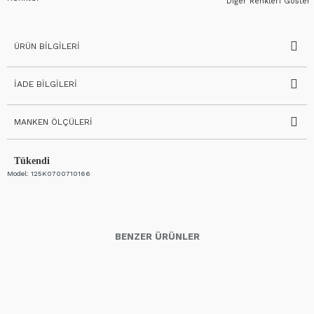
Diğer Renkleri Göster
ÜRÜN BILGILERI
İADE BILGILERI
MANKEN ÖLÇÜLERI
Tükendi
Model:
125K0700710166
BENZER ÜRÜNLER