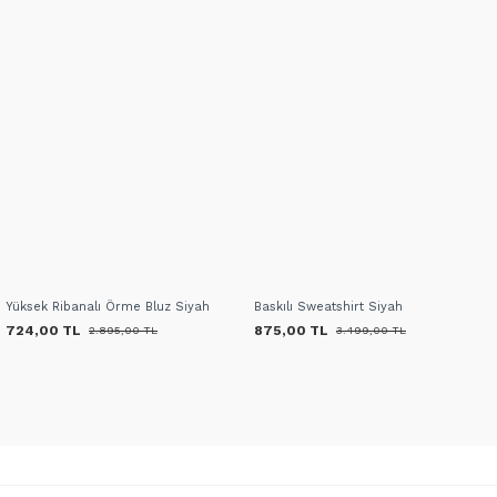
Yüksek Ribanalı Örme Bluz Siyah
Baskılı Sweatshirt Siyah
724,00 TL
875,00 TL
2.895,00 TL
3.499,00 TL