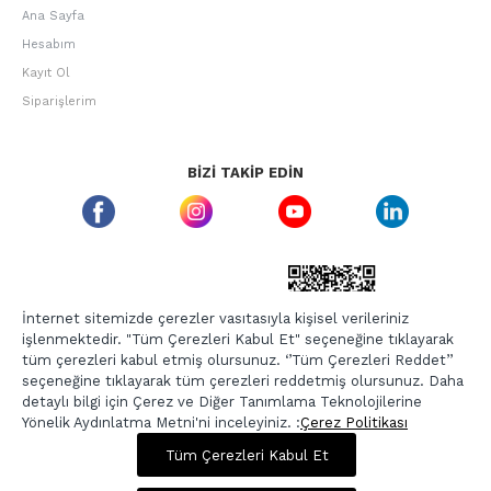
Ana Sayfa
Hesabım
Kayıt Ol
Siparişlerim
BIZI TAKIP EDIN
ETBIS GÜVEN DAMGASI
İnternet sitemizde çerezler vasıtasıyla kişisel verileriniz
işlenmektedir. "Tüm Çerezleri Kabul Et" seçeneğine tıklayarak
tüm çerezleri kabul etmiş olursunuz. ‘’Tüm Çerezleri Reddet’’
seçeneğine tıklayarak tüm çerezleri reddetmiş olursunuz. Daha
detaylı bilgi için Çerez ve Diğer Tanımlama Teknolojilerine
Yönelik Aydınlatma Metni'ni inceleyiniz. :
Çerez Politikası
531,00 TL
2.125,00 TL
Tüm Çerezleri Kabul Et