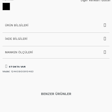
Diğer Renkleri Göster
ÜRÜN BILGILERI
İADE BILGILERI
MANKEN ÖLÇÜLERI
STOKTA VAR
Model:
124K0900910463
BENZER ÜRÜNLER