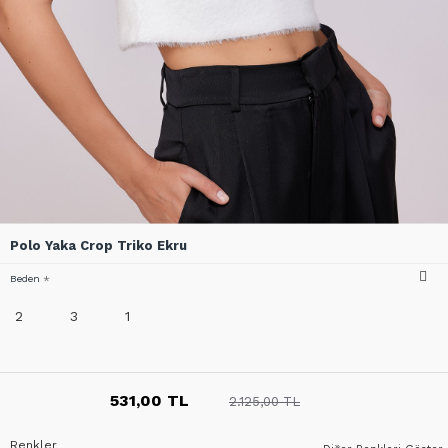
Polo Yaka Crop Triko Ekru
Beden
2
3
1
531,00 TL
2.125,00 TL
Renkler