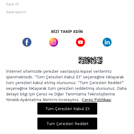
Kayıt Ol
Siparişlerim
BIZI TAKIP EDIN
ETBIS GÜVEN DAMGASI
İnternet sitemizde çerezler vasıtasıyla kişisel verileriniz
işlenmektedir. "Tüm Çerezleri Kabul Et" seçeneğine tıklayarak
tüm çerezleri kabul etmiş olursunuz. ‘’Tüm Çerezleri Reddet’’
seçeneğine tıklayarak tüm çerezleri reddetmiş olursunuz. Daha
detaylı bilgi için Çerez ve Diğer Tanımlama Teknolojilerine
Yönelik Aydınlatma Metni'ni inceleyiniz. :
Çerez Politikası
900,00 TL
3.599,00 TL
Tüm Çerezleri Kabul Et
Copyright © 2026, Berr-In.com, Tüm Hakları Saklıdır.
Sepette %20 İndirim
Tüm Çerezleri Reddet