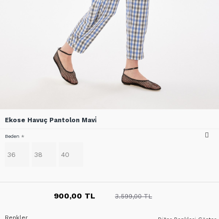
Ekose Havuç Pantolon Mavi̇
Beden
36
38
40
900,00 TL
3.599,00 TL
Renkler