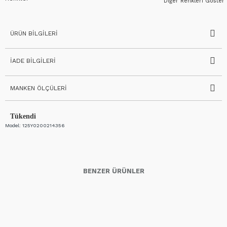
Diğer Renkleri Göster
ÜRÜN BILGILERI
İADE BILGILERI
MANKEN ÖLÇÜLERI
Tükendi
Model:
125Y0200214356
BENZER ÜRÜNLER