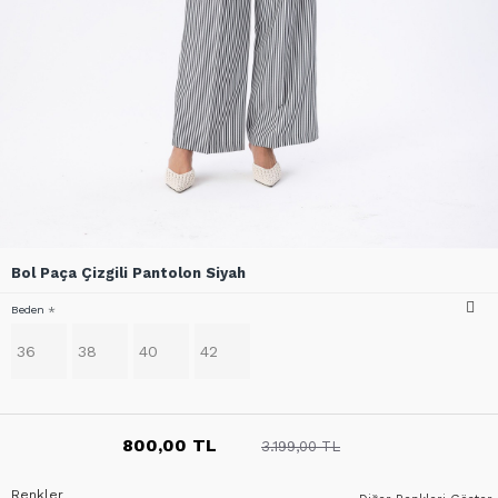
Bol Paça Çizgili Pantolon Siyah
Beden
36
38
40
42
800,00 TL
3.199,00 TL
Renkler