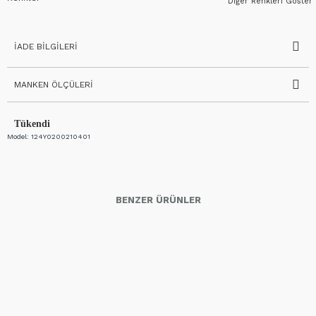
Diğer Renkleri Göster
İADE BILGILERI
MANKEN ÖLÇÜLERI
Tükendi
Model:
124Y0200210401
BENZER ÜRÜNLER