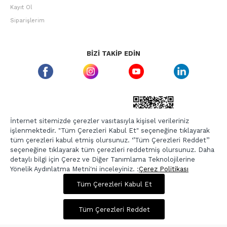
Kayıt Ol
Siparişlerim
BIZI TAKIP EDIN
ETBIS GÜVEN DAMGASI
İnternet sitemizde çerezler vasıtasıyla kişisel verileriniz
işlenmektedir. "Tüm Çerezleri Kabul Et" seçeneğine tıklayarak
tüm çerezleri kabul etmiş olursunuz. ‘’Tüm Çerezleri Reddet’’
seçeneğine tıklayarak tüm çerezleri reddetmiş olursunuz. Daha
detaylı bilgi için Çerez ve Diğer Tanımlama Teknolojilerine
Yönelik Aydınlatma Metni'ni inceleyiniz. :
Çerez Politikası
1.375,00 TL
5.499,00 TL
Tüm Çerezleri Kabul Et
Copyright © 2026, Berr-In.com, Tüm Hakları Saklıdır.
Sepette %20 İndirim
Tüm Çerezleri Reddet