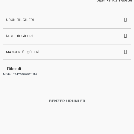
Diğer Renkleri Göster
ÜRÜN BILGILERI
İADE BILGILERI
MANKEN ÖLÇÜLERI
Tükendi
Model:
124Y0800811114
BENZER ÜRÜNLER