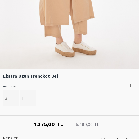
Ekstra Uzun Trençkot Bej
Beden
2
1
1.375,00 TL
5.499,00 TL
Renkler