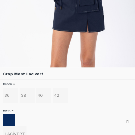
Crop Mont Laci̇vert
Beden
36
38
40
42
Renk
LACİVERT