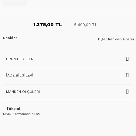
1.375,00 TL
5.499,00 TL
Renkler
Diğer Renkleri Göster
ÜRÜN BILGILERI
İADE BILGILERI
MANKEN ÖLÇÜLERI
Tükendi
Model:
125Y0800810405