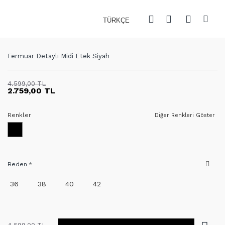
TÜRKÇE
Fermuar Detaylı Midi Etek Siyah
4.599,00 TL
2.759,00 TL
Renkler
Diğer Renkleri Göster
Beden
36
38
40
42