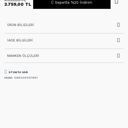
4.599,00 TL
Sepette %20 İndirim
2.759,00 TL
ÜRÜN BILGILERI
İADE BILGILERI
MANKEN ÖLÇÜLERI
STOKTA VAR
Model:
126K0300311901