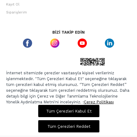
Kayıt Ol
Siparişlerim
BIZI TAKIP EDIN
ETBIS GÜVEN DAMGASI
İnternet sitemizde çerezler vasıtasıyla kişisel verileriniz
işlenmektedir. "Tüm Çerezleri Kabul Et" seçeneğine tıklayarak
tüm çerezleri kabul etmiş olursunuz. ‘’Tüm Çerezleri Reddet’’
seçeneğine tıklayarak tüm çerezleri reddetmiş olursunuz. Daha
detaylı bilgi için Çerez ve Diğer Tanımlama Teknolojilerine
Yönelik Aydınlatma Metni'ni inceleyiniz. :
Çerez Politikası
950,00 TL
3.799,00 TL
Tüm Çerezleri Kabul Et
Copyright © 2026, Berr-In.com, Tüm Hakları Saklıdır.
Sepette %20 İndirim
Tüm Çerezleri Reddet