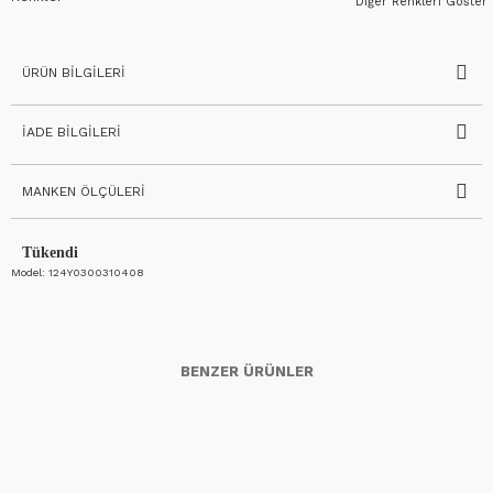
Diğer Renkleri Göster
ÜRÜN BILGILERI
İADE BILGILERI
MANKEN ÖLÇÜLERI
Tükendi
Model:
124Y0300310408
BENZER ÜRÜNLER