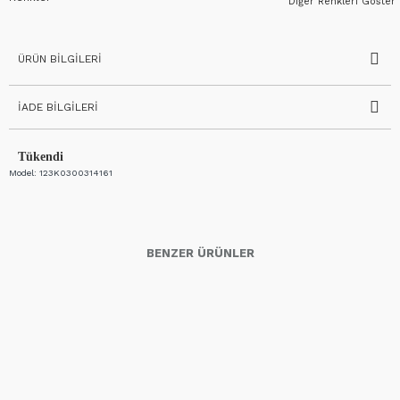
Diğer Renkleri Göster
ÜRÜN BILGILERI
İADE BILGILERI
Tükendi
Model:
123K0300314161
BENZER ÜRÜNLER