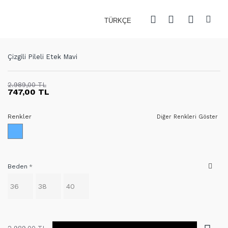
TÜRKÇE
Çizgili Pileli Etek Mavi
2.989,00 TL
747,00 TL
Renkler
Diğer Renkleri Göster
Beden
36
38
40