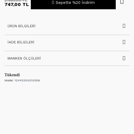
2.989,00 TL
Sepette %20 İndirim
747,00 TL
ÜRÜN BILGILERI
İADE BILGILERI
MANKEN ÖLÇÜLERI
Tükendi
Model:
124Y0300310356