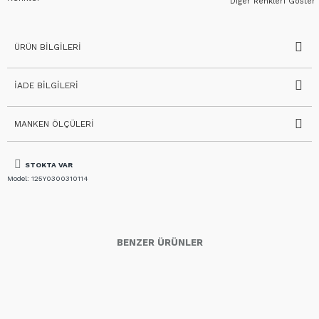
Diğer Renkleri Göster
ÜRÜN BILGILERI
İADE BILGILERI
MANKEN ÖLÇÜLERI
STOKTA VAR
Model:
125Y0300310114
BENZER ÜRÜNLER