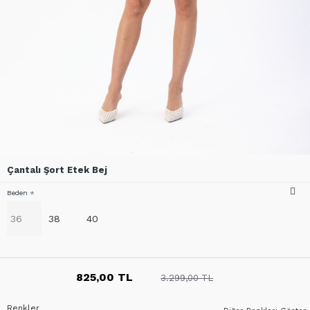
Çantalı Şort Etek Bej
Beden
36
38
40
825,00 TL
3.299,00 TL
Renkler