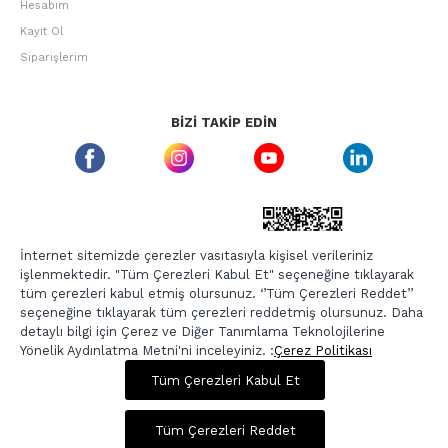
Hesabım
Kayıt Ol
Siparişlerim
BIZI TAKIP EDIN
ETBIS GÜVEN DAMGASI
İnternet sitemizde çerezler vasıtasıyla kişisel verileriniz
işlenmektedir. "Tüm Çerezleri Kabul Et" seçeneğine tıklayarak
tüm çerezleri kabul etmiş olursunuz. ‘’Tüm Çerezleri Reddet’’
seçeneğine tıklayarak tüm çerezleri reddetmiş olursunuz. Daha
detaylı bilgi için Çerez ve Diğer Tanımlama Teknolojilerine
Yönelik Aydınlatma Metni'ni inceleyiniz. :
Çerez Politikası
825,00 TL
3.299,00 TL
Tüm Çerezleri Kabul Et
Copyright © 2026, Berr-In.com, Tüm Hakları Saklıdır.
Sepette %20 İndirim
Tüm Çerezleri Reddet