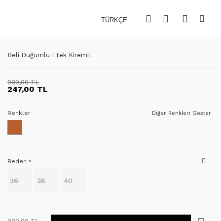
TÜRKÇE
Beli Düğümlü Etek Kiremit
989,00 TL
247,00 TL
Renkler
Diğer Renkleri Göster
Beden
36
38
40