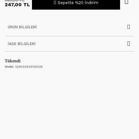
989,00 TL
Sepette %20 İndirim
247,00 TL
ÜRÜN BILGILERI
İADE BILGILERI
Tükendi
Model:
123K03003130125