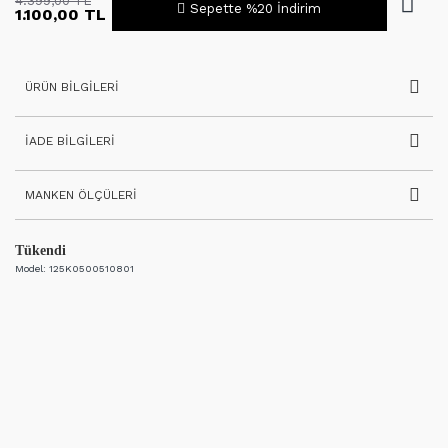
4.399,00 TL
Sepette %20 İndirim
1.100,00 TL
ÜRÜN BILGILERI
İADE BILGILERI
MANKEN ÖLÇÜLERI
Tükendi
Model:
125K0500510801