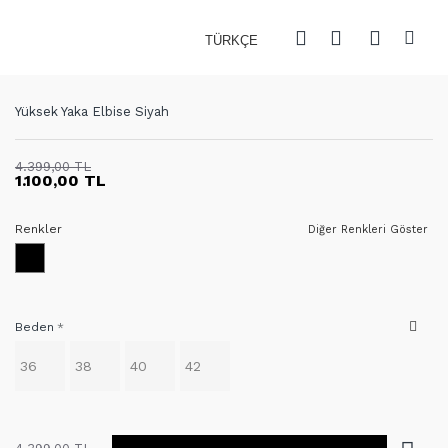
TÜRKÇE
Yüksek Yaka Elbise Siyah
4.399,00 TL
1.100,00 TL
Renkler
Diğer Renkleri Göster
Beden
36
38
40
42