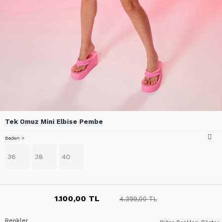
Tek Omuz Mini Elbise Pembe
Beden
36
38
40
1.100,00 TL
4.399,00 TL
Renkler