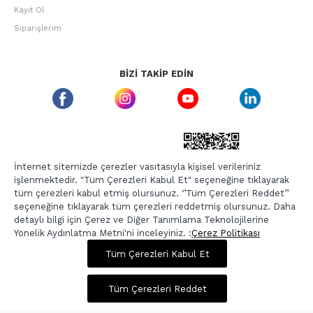
Kayıt Ol
Siparişlerim
BIZI TAKIP EDIN
ETBIS GÜVEN DAMGASI
İnternet sitemizde çerezler vasıtasıyla kişisel verileriniz
işlenmektedir. "Tüm Çerezleri Kabul Et" seçeneğine tıklayarak
tüm çerezleri kabul etmiş olursunuz. ‘’Tüm Çerezleri Reddet’’
seçeneğine tıklayarak tüm çerezleri reddetmiş olursunuz. Daha
detaylı bilgi için Çerez ve Diğer Tanımlama Teknolojilerine
Yönelik Aydınlatma Metni'ni inceleyiniz. :
Çerez Politikası
1.100,00 TL
4.399,00 TL
Tüm Çerezleri Kabul Et
Copyright © 2026, Berr-In.com, Tüm Hakları Saklıdır.
Sepette %20 İndirim
Tüm Çerezleri Reddet