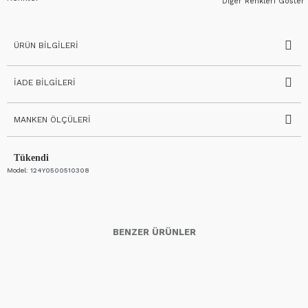
Diğer Renkleri Göster
ÜRÜN BILGILERI
İADE BILGILERI
MANKEN ÖLÇÜLERI
Tükendi
Model:
124Y0500510308
BENZER ÜRÜNLER