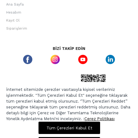
Ana Sayfa
Hesabım
Kayıt Ol
Siparişlerim
BIZI TAKIP EDIN
ETBIS GÜVEN DAMGASI
İnternet sitemizde çerezler vasıtasıyla kişisel verileriniz
işlenmektedir. "Tüm Çerezleri Kabul Et" seçeneğine tıklayarak
tüm çerezleri kabul etmiş olursunuz. ‘’Tüm Çerezleri Reddet’’
seçeneğine tıklayarak tüm çerezleri reddetmiş olursunuz. Daha
detaylı bilgi için Çerez ve Diğer Tanımlama Teknolojilerine
Yönelik Aydınlatma Metni'ni inceleyiniz. :
Çerez Politikası
747,00 TL
2.989,00 TL
Tüm Çerezleri Kabul Et