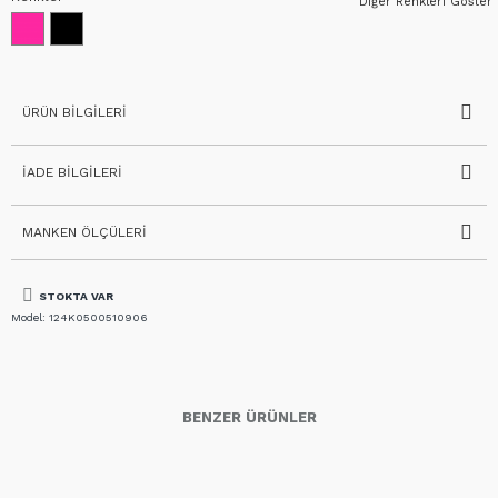
Diğer Renkleri Göster
ÜRÜN BILGILERI
İADE BILGILERI
MANKEN ÖLÇÜLERI
STOKTA VAR
Model:
124K0500510906
BENZER ÜRÜNLER