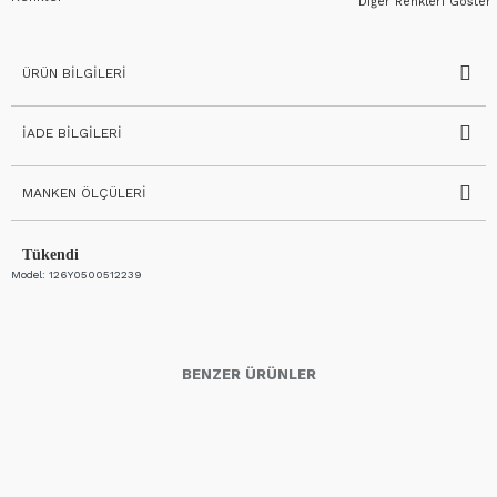
Diğer Renkleri Göster
ÜRÜN BILGILERI
İADE BILGILERI
MANKEN ÖLÇÜLERI
Tükendi
Model:
126Y0500512239
BENZER ÜRÜNLER