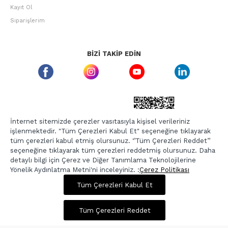
Kayıt Ol
Siparişlerim
BIZI TAKIP EDIN
ETBIS GÜVEN DAMGASI
İnternet sitemizde çerezler vasıtasıyla kişisel verileriniz
işlenmektedir. "Tüm Çerezleri Kabul Et" seçeneğine tıklayarak
tüm çerezleri kabul etmiş olursunuz. ‘’Tüm Çerezleri Reddet’’
seçeneğine tıklayarak tüm çerezleri reddetmiş olursunuz. Daha
detaylı bilgi için Çerez ve Diğer Tanımlama Teknolojilerine
Yönelik Aydınlatma Metni'ni inceleyiniz. :
Çerez Politikası
Tüm Çerezleri Kabul Et
6.989,00 TL
Sepette %20 İndirim
Copyright © 2026, Berr-In.com, Tüm Hakları Saklıdır.
Tüm Çerezleri Reddet