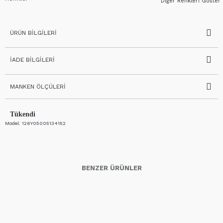
Diğer Renkleri Göster
ÜRÜN BILGILERI
İADE BILGILERI
MANKEN ÖLÇÜLERI
Tükendi
Model:
126Y05005134152
BENZER ÜRÜNLER