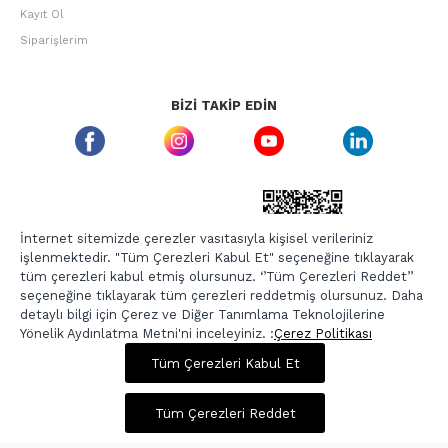
Kayıt Ol
Siparişlerim
BIZI TAKIP EDIN
ETBIS GÜVEN DAMGASI
İnternet sitemizde çerezler vasıtasıyla kişisel verileriniz
işlenmektedir. "Tüm Çerezleri Kabul Et" seçeneğine tıklayarak
tüm çerezleri kabul etmiş olursunuz. ‘’Tüm Çerezleri Reddet’’
seçeneğine tıklayarak tüm çerezleri reddetmiş olursunuz. Daha
detaylı bilgi için Çerez ve Diğer Tanımlama Teknolojilerine
Yönelik Aydınlatma Metni'ni inceleyiniz. :
Çerez Politikası
Tüm Çerezleri Kabul Et
6.399,00 TL
Sepette %20 İndirim
Copyright © 2026, Berr-In.com, Tüm Hakları Saklıdır.
Tüm Çerezleri Reddet