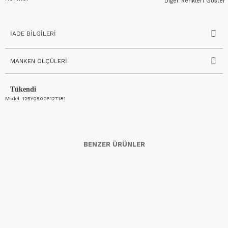
Diğer Renkleri Göster
İADE BILGILERI
MANKEN ÖLÇÜLERI
Tükendi
Model:
125Y05005127181
BENZER ÜRÜNLER