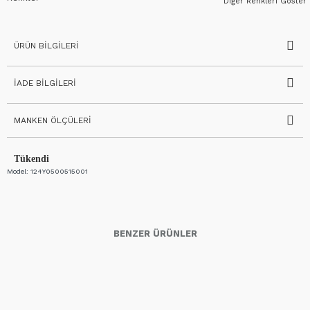
Diğer Renkleri Göster
ÜRÜN BILGILERI
İADE BILGILERI
MANKEN ÖLÇÜLERI
Tükendi
Model:
124Y0500515001
BENZER ÜRÜNLER