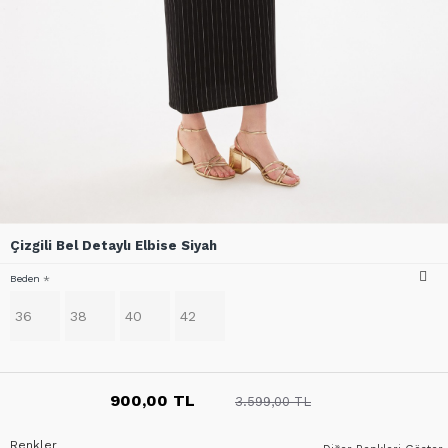
Çizgili Bel Detaylı Elbise Siyah
Beden
36
38
40
42
900,00 TL
3.599,00 TL
Renkler