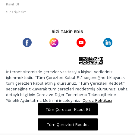
Kayıt Ol
Siparişlerim
BIZI TAKIP EDIN
ETBIS GÜVEN DAMGASI
İnternet sitemizde çerezler vasıtasıyla kişisel verileriniz
işlenmektedir. "Tüm Çerezleri Kabul Et" seçeneğine tıklayarak
tüm çerezleri kabul etmiş olursunuz. ‘’Tüm Çerezleri Reddet’’
seçeneğine tıklayarak tüm çerezleri reddetmiş olursunuz. Daha
detaylı bilgi için Çerez ve Diğer Tanımlama Teknolojilerine
Yönelik Aydınlatma Metni'ni inceleyiniz. :
Çerez Politikası
900,00 TL
3.599,00 TL
Tüm Çerezleri Kabul Et
Copyright © 2026, Berr-In.com, Tüm Hakları Saklıdır.
Sepette %20 İndirim
Tüm Çerezleri Reddet