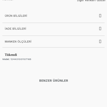
Diğer Renkleri Göster
ÜRÜN BILGILERI
İADE BILGILERI
MANKEN ÖLÇÜLERI
Tükendi
Model:
124K01001107165
BENZER ÜRÜNLER