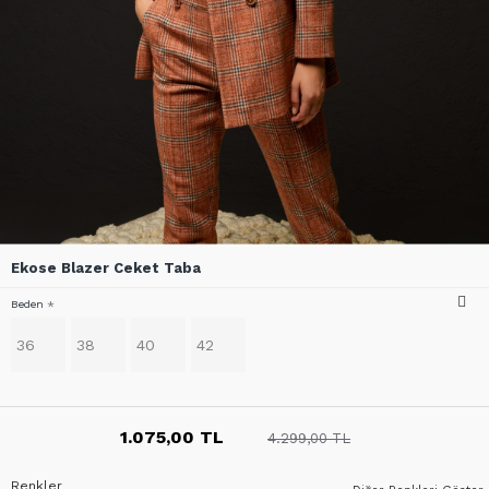
Ekose Blazer Ceket Taba
Beden
36
38
40
42
1.075,00 TL
4.299,00 TL
Renkler