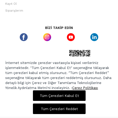
Kayıt Ol
Siparişlerim
BIZI TAKIP EDIN
ETBIS GÜVEN DAMGASI
İnternet sitemizde çerezler vasıtasıyla kişisel verileriniz
işlenmektedir. "Tüm Çerezleri Kabul Et" seçeneğine tıklayarak
tüm çerezleri kabul etmiş olursunuz. ‘’Tüm Çerezleri Reddet’’
seçeneğine tıklayarak tüm çerezleri reddetmiş olursunuz. Daha
detaylı bilgi için Çerez ve Diğer Tanımlama Teknolojilerine
Yönelik Aydınlatma Metni'ni inceleyiniz. :
Çerez Politikası
1.075,00 TL
4.299,00 TL
Tüm Çerezleri Kabul Et
Copyright © 2026, Berr-In.com, Tüm Hakları Saklıdır.
Sepette %20 İndirim
Tüm Çerezleri Reddet