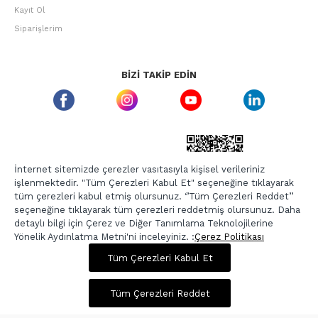
Kayıt Ol
Siparişlerim
BIZI TAKIP EDIN
ETBIS GÜVEN DAMGASI
İnternet sitemizde çerezler vasıtasıyla kişisel verileriniz
işlenmektedir. "Tüm Çerezleri Kabul Et" seçeneğine tıklayarak
tüm çerezleri kabul etmiş olursunuz. ‘’Tüm Çerezleri Reddet’’
seçeneğine tıklayarak tüm çerezleri reddetmiş olursunuz. Daha
detaylı bilgi için Çerez ve Diğer Tanımlama Teknolojilerine
Yönelik Aydınlatma Metni'ni inceleyiniz. :
Çerez Politikası
1.325,00 TL
5.299,00 TL
Tüm Çerezleri Kabul Et
Copyright © 2026, Berr-In.com, Tüm Hakları Saklıdır.
Sepette %20 İndirim
Tüm Çerezleri Reddet