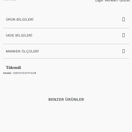
Diğer Renkleri Göster
ÜRÜN BILGILERI
İADE BILGILERI
MANKEN ÖLÇÜLERI
Tükendi
Model:
125Y0100111408
BENZER ÜRÜNLER