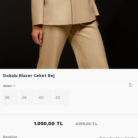
Dokulu Blazer Ceket Bej
Beden
36
38
40
42
1.050,00 TL
4.199,00 TL
Renkler