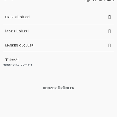
Diğer Renkleri Göster
ÜRÜN BILGILERI
İADE BILGILERI
MANKEN ÖLÇÜLERI
Tükendi
Model:
124K0100111414
BENZER ÜRÜNLER