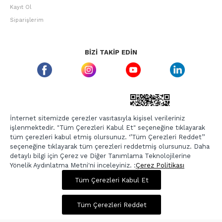
Kayıt Ol
Siparişlerim
BIZI TAKIP EDIN
ETBIS GÜVEN DAMGASI
İnternet sitemizde çerezler vasıtasıyla kişisel verileriniz
işlenmektedir. "Tüm Çerezleri Kabul Et" seçeneğine tıklayarak
tüm çerezleri kabul etmiş olursunuz. ‘’Tüm Çerezleri Reddet’’
seçeneğine tıklayarak tüm çerezleri reddetmiş olursunuz. Daha
detaylı bilgi için Çerez ve Diğer Tanımlama Teknolojilerine
Yönelik Aydınlatma Metni'ni inceleyiniz. :
Çerez Politikası
1.050,00 TL
4.199,00 TL
Tüm Çerezleri Kabul Et
Copyright © 2026, Berr-In.com, Tüm Hakları Saklıdır.
Sepette %20 İndirim
Tüm Çerezleri Reddet