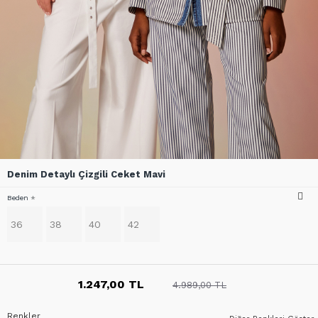
Denim Detaylı Çizgili Ceket Mavi
Beden
36
38
40
42
1.247,00 TL
4.989,00 TL
Renkler