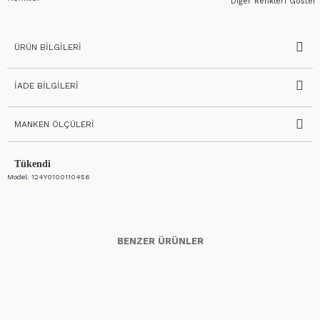
Diğer Renkleri Göster
ÜRÜN BILGILERI
İADE BILGILERI
MANKEN ÖLÇÜLERI
Tükendi
Model:
124Y0100110456
BENZER ÜRÜNLER