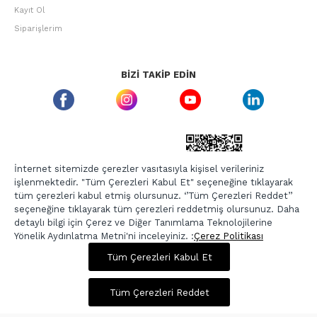
Kayıt Ol
Siparişlerim
BIZI TAKIP EDIN
ETBIS GÜVEN DAMGASI
İnternet sitemizde çerezler vasıtasıyla kişisel verileriniz
işlenmektedir. "Tüm Çerezleri Kabul Et" seçeneğine tıklayarak
tüm çerezleri kabul etmiş olursunuz. ‘’Tüm Çerezleri Reddet’’
seçeneğine tıklayarak tüm çerezleri reddetmiş olursunuz. Daha
detaylı bilgi için Çerez ve Diğer Tanımlama Teknolojilerine
Yönelik Aydınlatma Metni'ni inceleyiniz. :
Çerez Politikası
1.247,00 TL
4.989,00 TL
Tüm Çerezleri Kabul Et
Copyright © 2026, Berr-In.com, Tüm Hakları Saklıdır.
Sepette %20 İndirim
Tüm Çerezleri Reddet