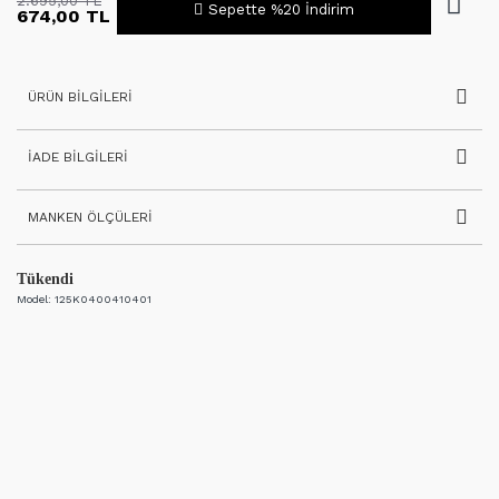
2.695,00 TL
Sepette %20 İndirim
674,00 TL
ÜRÜN BILGILERI
İADE BILGILERI
MANKEN ÖLÇÜLERI
Tükendi
Model:
125K0400410401