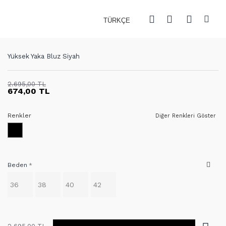
TÜRKÇE
Yüksek Yaka Bluz Siyah
2.695,00 TL
674,00 TL
Renkler
Diğer Renkleri Göster
Beden
36
38
40
42