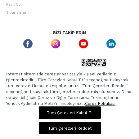
Kayıt Ol
Siparişlerim
BIZI TAKIP EDIN
ETBIS GÜVEN DAMGASI
İnternet sitemizde çerezler vasıtasıyla kişisel verileriniz
işlenmektedir. "Tüm Çerezleri Kabul Et" seçeneğine tıklayarak
tüm çerezleri kabul etmiş olursunuz. ‘’Tüm Çerezleri Reddet’’
seçeneğine tıklayarak tüm çerezleri reddetmiş olursunuz. Daha
detaylı bilgi için Çerez ve Diğer Tanımlama Teknolojilerine
Yönelik Aydınlatma Metni'ni inceleyiniz. :
Çerez Politikası
574,00 TL
2.295,00 TL
Tüm Çerezleri Kabul Et
Copyright © 2026, Berr-In.com, Tüm Hakları Saklıdır.
Sepette %20 İndirim
Tüm Çerezleri Reddet