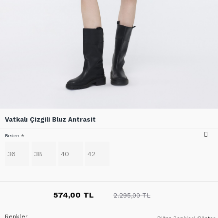
Vatkalı Çizgili Bluz Antrasit
Beden
36
38
40
42
574,00 TL
2.295,00 TL
Renkler