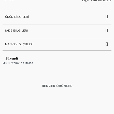
Diğer Renkleri Göster
ÜRÜN BILGILERI
İADE BILGILERI
MANKEN ÖLÇÜLERI
Tükendi
Model:
125K0400410103
BENZER ÜRÜNLER