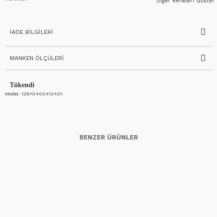
Diğer Renkleri Göster
İADE BILGILERI
MANKEN ÖLÇÜLERI
Tükendi
Model:
126Y0400412401
BENZER ÜRÜNLER