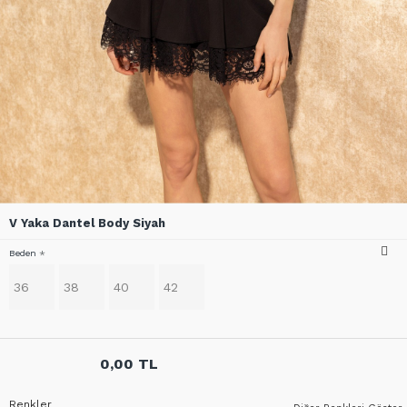
V Yaka Dantel Body Siyah
Beden
36
38
40
42
0,00 TL
Renkler