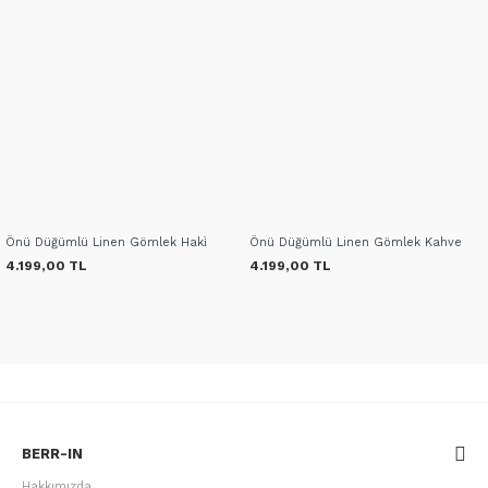
Önü Düğümlü Linen Gömlek Haki̇
Önü Düğümlü Linen Gömlek Kahve
4.199,00 TL
4.199,00 TL
BERR-IN
Hakkımızda