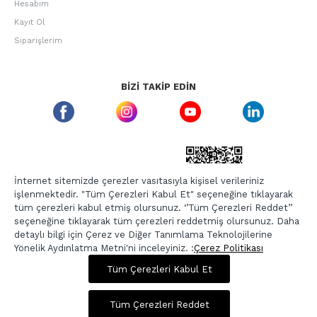
Hesabım
Kayıt Ol
Siparişlerim
BIZI TAKIP EDIN
ETBIS GÜVEN DAMGASI
İnternet sitemizde çerezler vasıtasıyla kişisel verileriniz
işlenmektedir. "Tüm Çerezleri Kabul Et" seçeneğine tıklayarak
tüm çerezleri kabul etmiş olursunuz. ‘’Tüm Çerezleri Reddet’’
seçeneğine tıklayarak tüm çerezleri reddetmiş olursunuz. Daha
detaylı bilgi için Çerez ve Diğer Tanımlama Teknolojilerine
Yönelik Aydınlatma Metni'ni inceleyiniz. :
Çerez Politikası
2.393,00 TL
3.989,00 TL
Tüm Çerezleri Kabul Et
Copyright © 2026, Berr-In.com, Tüm Hakları Saklıdır.
Sepette %20 İndirim
Tüm Çerezleri Reddet