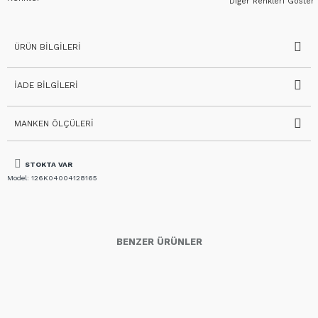
Diğer Renkleri Göster
ÜRÜN BILGILERI
İADE BILGILERI
MANKEN ÖLÇÜLERI
STOKTA VAR
Model:
126K04004128165
BENZER ÜRÜNLER