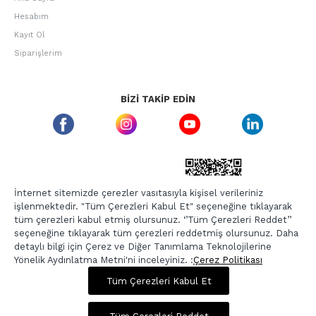
Hesabım
Kayıt Ol
Siparişlerim
BIZI TAKIP EDIN
ETBIS GÜVEN DAMGASI
İnternet sitemizde çerezler vasıtasıyla kişisel verileriniz
işlenmektedir. "Tüm Çerezleri Kabul Et" seçeneğine tıklayarak
tüm çerezleri kabul etmiş olursunuz. ‘’Tüm Çerezleri Reddet’’
seçeneğine tıklayarak tüm çerezleri reddetmiş olursunuz. Daha
detaylı bilgi için Çerez ve Diğer Tanımlama Teknolojilerine
Yönelik Aydınlatma Metni'ni inceleyiniz. :
Çerez Politikası
1.919,00 TL
3.199,00 TL
Tüm Çerezleri Kabul Et
Copyright © 2026, Berr-In.com, Tüm Hakları Saklıdır.
Sepette %20 İndirim