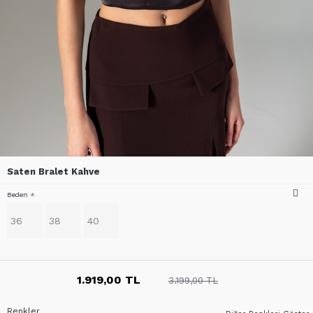
Saten Bralet Kahve
Beden
36
38
40
1.919,00 TL
3.199,00 TL
Renkler