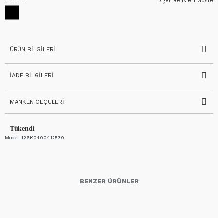
Diğer Renkleri Göster
ÜRÜN BILGILERI
İADE BILGILERI
MANKEN ÖLÇÜLERI
Tükendi
Model:
126K0400412539
BENZER ÜRÜNLER