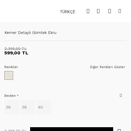
TÜRKÇE
Kemer Detaylı Gömlek Ekru
2.395,00 TL
599,00 TL
Renkler
Diğer Renkleri Göster
Beden
36
38
40