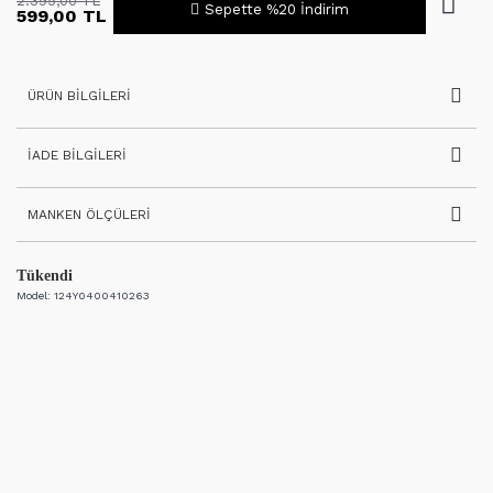
2.395,00 TL
Sepette %20 İndirim
599,00 TL
ÜRÜN BILGILERI
İADE BILGILERI
MANKEN ÖLÇÜLERI
Tükendi
Model:
124Y0400410263