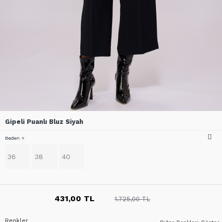
Gipeli Puanlı Bluz Siyah
Beden
36
38
40
431,00 TL
1.725,00 TL
Renkler