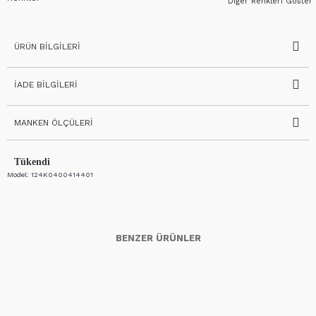
Diğer Renkleri Göster
ÜRÜN BILGILERI
İADE BILGILERI
MANKEN ÖLÇÜLERI
Tükendi
Model:
124K0400414401
BENZER ÜRÜNLER