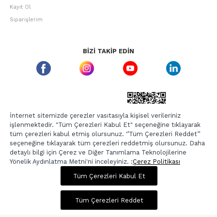
Kayıt Ol
Siparişlerim
BIZI TAKIP EDIN
ETBIS GÜVEN DAMGASI
İnternet sitemizde çerezler vasıtasıyla kişisel verileriniz
işlenmektedir. "Tüm Çerezleri Kabul Et" seçeneğine tıklayarak
tüm çerezleri kabul etmiş olursunuz. ‘’Tüm Çerezleri Reddet’’
seçeneğine tıklayarak tüm çerezleri reddetmiş olursunuz. Daha
detaylı bilgi için Çerez ve Diğer Tanımlama Teknolojilerine
Yönelik Aydınlatma Metni'ni inceleyiniz. :
Çerez Politikası
431,00 TL
1.725,00 TL
Tüm Çerezleri Kabul Et
Copyright © 2026, Berr-In.com, Tüm Hakları Saklıdır.
Sepette %20 İndirim
Tüm Çerezleri Reddet