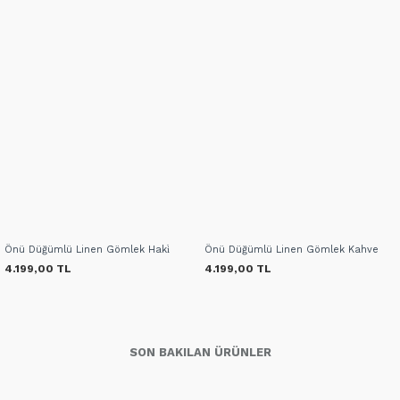
Önü Düğümlü Linen Gömlek Haki̇
Önü Düğümlü Linen Gömlek Kahve
4.199,00 TL
4.199,00 TL
SON BAKILAN ÜRÜNLER