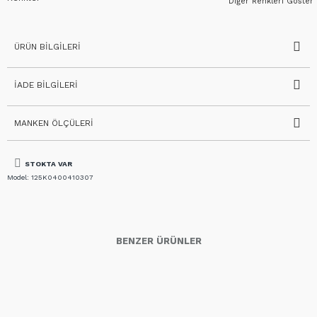
Diğer Renkleri Göster
ÜRÜN BILGILERI
İADE BILGILERI
MANKEN ÖLÇÜLERI
STOKTA VAR
Model:
125K0400410307
BENZER ÜRÜNLER