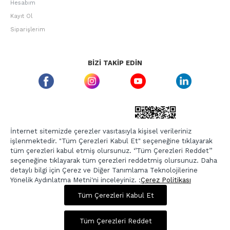
Hesabım
Kayıt Ol
Siparişlerim
BIZI TAKIP EDIN
ETBIS GÜVEN DAMGASI
İnternet sitemizde çerezler vasıtasıyla kişisel verileriniz
işlenmektedir. "Tüm Çerezleri Kabul Et" seçeneğine tıklayarak
tüm çerezleri kabul etmiş olursunuz. ‘’Tüm Çerezleri Reddet’’
seçeneğine tıklayarak tüm çerezleri reddetmiş olursunuz. Daha
detaylı bilgi için Çerez ve Diğer Tanımlama Teknolojilerine
Yönelik Aydınlatma Metni'ni inceleyiniz. :
Çerez Politikası
674,00 TL
2.695,00 TL
Tüm Çerezleri Kabul Et
Copyright © 2026, Berr-In.com, Tüm Hakları Saklıdır.
Sepette %20 İndirim
Tüm Çerezleri Reddet