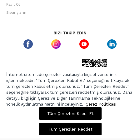
Kayıt Ol
Siparişlerim
BIZI TAKIP EDIN
ETBIS GÜVEN DAMGASI
İnternet sitemizde çerezler vasıtasıyla kişisel verileriniz
işlenmektedir. "Tüm Çerezleri Kabul Et" seçeneğine tıklayarak
tüm çerezleri kabul etmiş olursunuz. ‘’Tüm Çerezleri Reddet’’
seçeneğine tıklayarak tüm çerezleri reddetmiş olursunuz. Daha
detaylı bilgi için Çerez ve Diğer Tanımlama Teknolojilerine
Yönelik Aydınlatma Metni'ni inceleyiniz. :
Çerez Politikası
599,00 TL
2.395,00 TL
Tüm Çerezleri Kabul Et
Copyright © 2026, Berr-In.com, Tüm Hakları Saklıdır.
Sepette %20 İndirim
Tüm Çerezleri Reddet