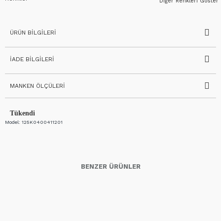
Diğer Renkleri Göster
ÜRÜN BILGILERI
İADE BILGILERI
MANKEN ÖLÇÜLERI
Tükendi
Model:
125K0400411201
BENZER ÜRÜNLER