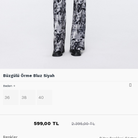
Büzgülü Örme Bluz Siyah
Beden
36
38
40
599,00 TL
2.395,00 TL
Renkler