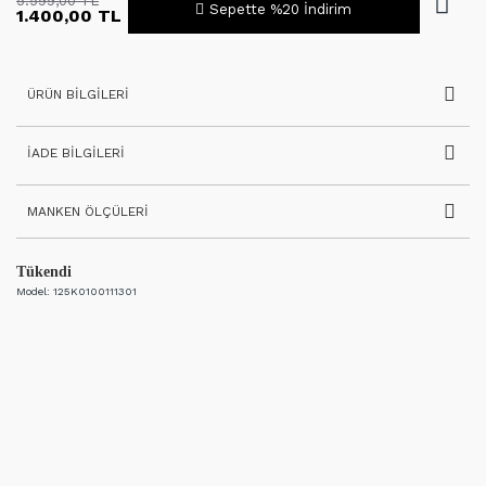
5.599,00 TL
Sepette %20 İndirim
1.400,00 TL
ÜRÜN BILGILERI
İADE BILGILERI
MANKEN ÖLÇÜLERI
Tükendi
Model:
125K0100111301