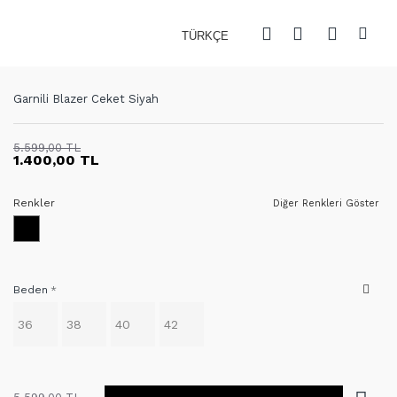
TÜRKÇE
Garnili Blazer Ceket Siyah
5.599,00 TL
1.400,00 TL
Renkler
Diğer Renkleri Göster
Beden
36
38
40
42