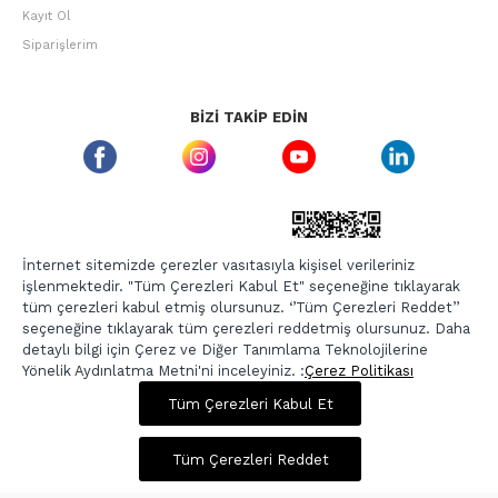
Kayıt Ol
Siparişlerim
BIZI TAKIP EDIN
ETBIS GÜVEN DAMGASI
İnternet sitemizde çerezler vasıtasıyla kişisel verileriniz
işlenmektedir. "Tüm Çerezleri Kabul Et" seçeneğine tıklayarak
tüm çerezleri kabul etmiş olursunuz. ‘’Tüm Çerezleri Reddet’’
seçeneğine tıklayarak tüm çerezleri reddetmiş olursunuz. Daha
detaylı bilgi için Çerez ve Diğer Tanımlama Teknolojilerine
Yönelik Aydınlatma Metni'ni inceleyiniz. :
Çerez Politikası
1.375,00 TL
5.499,00 TL
Tüm Çerezleri Kabul Et
Copyright © 2026, Berr-In.com, Tüm Hakları Saklıdır.
Sepette %20 İndirim
Tüm Çerezleri Reddet