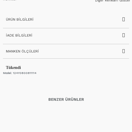
Diğer Renkleri Göster
ÜRÜN BILGILERI
İADE BILGILERI
MANKEN ÖLÇÜLERI
Tükendi
Model:
124Y0800811114
BENZER ÜRÜNLER