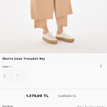
Ekstra Uzun Trençkot Bej
Beden
2
1
1.375,00 TL
5.499,00 TL
Renkler