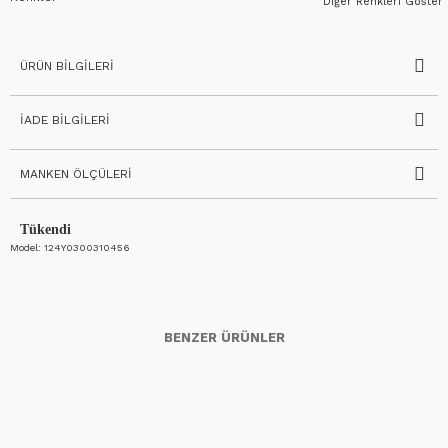
Diğer Renkleri Göster
ÜRÜN BILGILERI
İADE BILGILERI
MANKEN ÖLÇÜLERI
Tükendi
Model:
124Y0300310456
BENZER ÜRÜNLER