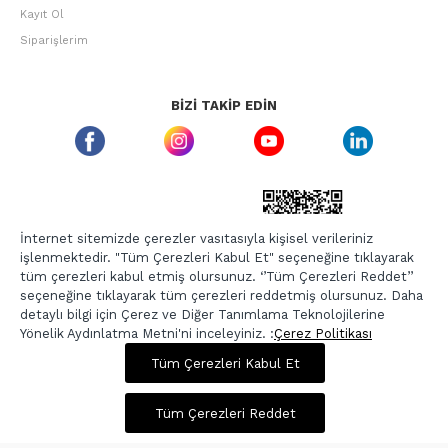
Kayıt Ol
Siparişlerim
BIZI TAKIP EDIN
ETBIS GÜVEN DAMGASI
İnternet sitemizde çerezler vasıtasıyla kişisel verileriniz
işlenmektedir. "Tüm Çerezleri Kabul Et" seçeneğine tıklayarak
tüm çerezleri kabul etmiş olursunuz. ‘’Tüm Çerezleri Reddet’’
seçeneğine tıklayarak tüm çerezleri reddetmiş olursunuz. Daha
detaylı bilgi için Çerez ve Diğer Tanımlama Teknolojilerine
Yönelik Aydınlatma Metni'ni inceleyiniz. :
Çerez Politikası
950,00 TL
3.799,00 TL
Tüm Çerezleri Kabul Et
Copyright © 2026, Berr-In.com, Tüm Hakları Saklıdır.
Sepette %20 İndirim
Tüm Çerezleri Reddet